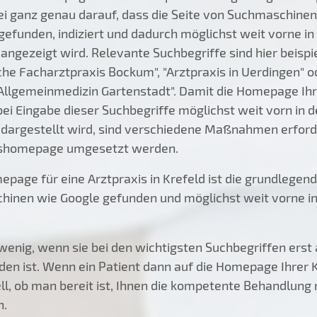
i ganz genau darauf, dass die Seite von Suchmaschinen
gefunden, indiziert und dadurch möglichst weit vorne in
e angezeigt wird. Relevante Suchbegriffe sind hier beispi
sche Facharztpraxis Bockum", "Arztpraxis in Uerdingen" o
 Allgemeinmedizin Gartenstadt". Damit die Homepage Ih
bei Eingabe dieser Suchbegriffe möglichst weit vorn in d
e dargestellt wird, sind verschiedene Maßnahmen erforde
xishomepage umgesetzt werden.
page für eine Arztpraxis in Krefeld ist die grundlegen
chinen wie Google gefunden und möglichst weit vorne in
enig, wenn sie bei den wichtigsten Suchbegriffen erst 
den ist. Wenn ein Patient dann auf die Homepage Ihrer 
ell, ob man bereit ist, Ihnen die kompetente Behandlung
n.