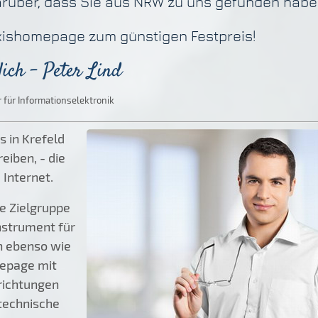
arüber, dass Sie aus NRW zu uns gefunden habe
axishomepage zum günstigen Festpreis!
ich - Peter Lind
 für Informationselektronik
s in Krefeld
eiben, - die
 Internet.
ge Zielgruppe
Instrument für
n ebenso wie
mepage mit
richtungen
 technische