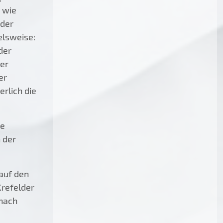
 wie
 der
elsweise:
der
rer
er
rlich die
de
 der
auf den
Krefelder
 nach