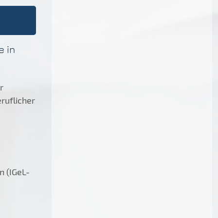
e in
r
ruflicher
n (IGeL-