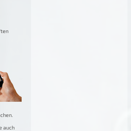
ften
uchen.
te auch