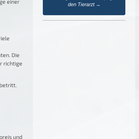
ge einer
den Tierarzt →
iele
ten. Die
 richtige
etritt.
preis und