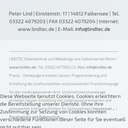
Peter Lind | Einsteinstr. 17 | 14612 Falkensee | Tel.
03322 4079203 | FAX 03322 4079204 | Internet:
www.lindtec.de | E-Mail:
info@lindtec.de
LINDTEC Datentechnik und Webdesign aus Falkensee bei Berlin |
www.lindtec.de
| Tel. 03322 4079203 | E-Mail:
info@lindtec.de
Praxis - Homepage erstellen lassen: Programmierung und
Erstellung der professionellen und preiswerten Praxishomepage
für den niedergelassenen Arzt. Unternehmenshomepage
Diese Webseite benutzt Cookies. Cookies erleichtern
erstellen lassen: Erstellung von zielgruppenorientierten und
die Bereitstellung unserer Dienste. Ohne Ihre
preiswerten Internetauftritten für Unternehmen|
Impressum→
|
Zustimmung zur Setzung von Cookies könnten
Privatsphäre und Datenschutz→
verschiedene Funktionen dieser Seite für Sie eventuell
nicht nutzbar sein.